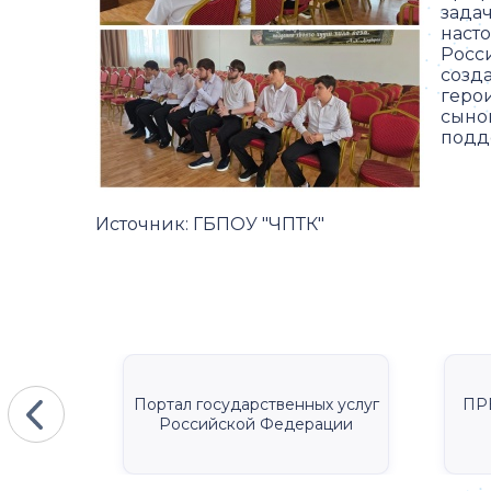
зада
наст
Росс
созд
геро
сыно
подд
Источник:
ГБПОУ "ЧПТК"
КА
Портал государственных услуг
ПР
Российской Федерации