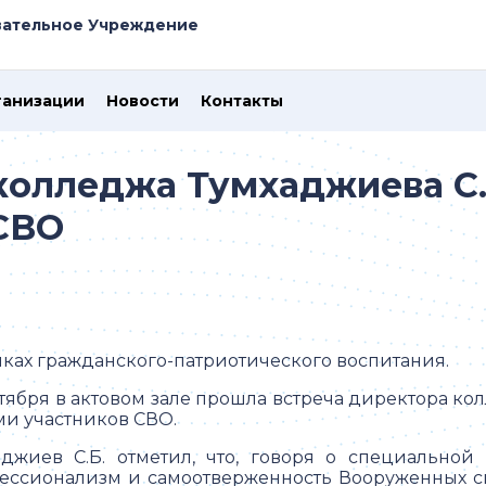
вательное Учреждение
ганизации
Новости
Контакты
колледжа Тумхаджиева С.
СВО
мках гражданского-патриотического воспитания.
нтября в актовом зале прошла встреча директора ко
ми участников СВО.
аджиев С.Б. отметил, что, говоря о специальной
ессионализм и самоотверженность Вооруженных с