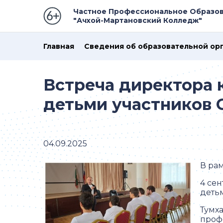
Частное Профессиональное Образо
"Ачхой-Мартановский Колледж"
Главная
Сведения об образовательной ор
Встреча директора 
детьми участников 
04.09.2025
В ра
4 се
деть
Тумх
проф