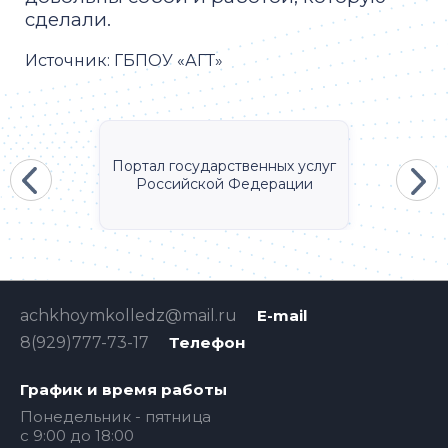
сделали.
Источник:
ГБПОУ «АГТ»
Портал государственных услуг
Российской Федерации
achkhoymkolledz@mail.ru
E-mail
8(929)777-73-17
Телефон
График и время работы
Понедельник - пятница
с 9:00 до 18:00