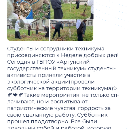
Студенты и сотрудники техникума
присоединяются к Неделе добрых дел!
Сегодня в ГБПОУ «Аргунский
государственный техникум» студенты-
активисты приняли участие в
экологической акции(провели
субботник на территории техникума)✨
🍂🍁🍂Такие меропри­ятия, не только сп­
лачивают, но и воспиты­вают
патриотические чувств­а, гордость за
свою сделанную работу. Субботник
прошел плодотворно. Все были
довольны со­бой и работой, котор­ую