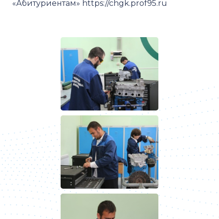
«Абитуриентам» https://chgk.prof95.ru